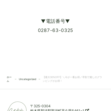
▼電話番号▼
0287-63-0325
ホー
【最大30%OFF】＼今が一番お得／早割で癒しのグラ
Uncategorized
ム
ンピングがお得！
〒325-0304
栃木県那須郡那須町高久甲5461−1